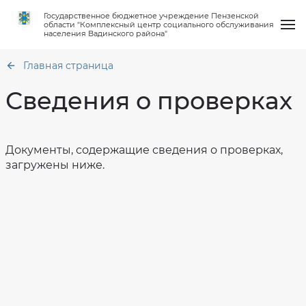
Государственное бюджетное учреждение Пензенской
области "Комплексный центр социального обслуживания
населения Вадинского района"
Главная страница
Сведения о проверках
О нас
Общая
Документы, содержащие сведения о проверках,
информация
загружены ниже.
Услуги
Структура
Сведения
организации
по
объему
Работа клубов
Материально
предоставленных
техническое
услуг
обеспечение
и
численности
Новости
получателей
Финансово-
по
хозяйственная
отделениям.
деятельность
По
Вопрос-ответ
состоянию
Сведения
на
о
01.07
проверках
за
Контакты
1