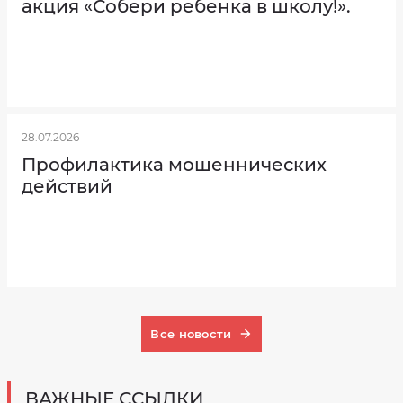
акция «Собери ребенка в школу!».
информация
о
тарифах
Перечень
муниципальных
услуг
Количество
мест
в
учреждении
28.07.2026
Профилактика мошеннических
действий
Все новости
ВАЖНЫЕ ССЫЛКИ