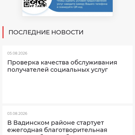
«КЦСОН
Вадинского
района»
за
2025
года
Сведения
ПОСЛЕДНИЕ НОВОСТИ
о
количестве
и
видах
предоставляемых
социальных
05.08.2026
услугах
за
счет
Проверка качества обслуживания
бюджетных
ассигнований
получателей социальных услуг
за
2025
год
Отделение
социального
обслуживания
на
дому
Порядок
и
условия
03.08.2026
предоставления
социальных
В Вадинском районе стартует
услуг
в
ежегодная благотворительная
стационарной
форме,