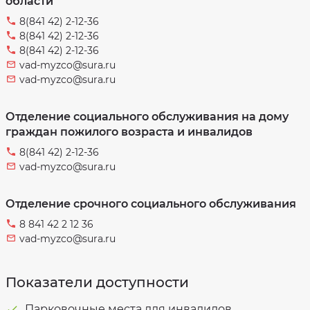
области
Противодействие
полугодие
коррупции
2026
8(841 42) 2-12-36
года
Фотогалерея
8(841 42) 2-12-36
Сведения
о
8(841 42) 2-12-36
Порядок
количестве
и
vad-myzco@sura.ru
и
тарифы
видах
по
vad-myzco@sura.ru
предоставляемых
предоставлению
социальных
социальных
услугах
услуг
за
в
Отделение социального обслуживания на дому
1
форме
полугодие
социального
граждан пожилого возраста и инвалидов
2026
обслуживания
год,
на
общее
дому
8(841 42) 2-12-36
по
отделениям.
vad-myzco@sura.ru
Порядок
и
Сведения
тарифы
о
по
количестве
Отделение срочного социального обслуживания
предоставлению
и
социальных
видах
услуг
8 841 42 2 12 36
предоставляемых
в
социальных
форме
vad-myzco@sura.ru
услугах
стационарного
за
социального
2025
обслуживания
год,
общее
Показатели доступности
Оценка
по
качества
отделениям.
оказания
услуг
Парковочные места для инвалидов