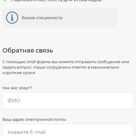
Формы
и
Специальная
виды
оценка
предоставляемых
условий
социальных
труда
Вызов специалиста
услуг
Правила
Порядок
внутреннего
и
распорядка
условия
для
предоставления
проживающих
социальных
стационарного
услуг
отделения
Обратная связь
в
форме
Результаты
социального
независимой
обслуживания
C помощью этой формы вы можете отправить сообщение или
оценки
на
задать вопрос. Наши сотрудники ответят в максимально
качества
дому,
на
информация
короткие сроки.
сайте
о
bus.gov.ru
тарифах
Объем
Как вас зовут?
предоставляемых
социальных
услуг
за
счет
бюджетных
ассигнований
в
Ваш адрес электронной почты
соответствии
с
договорами
в
МУ