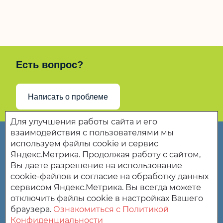
Есть вопрос?
Написать о проблеме
Для улучшения работы сайта и его
взаимодействия с пользователями мы
Государственное бюджетное учреждение
используем файлы cookie и сервис
Пензенской области «Комплексный центр
Яндекс.Метрика. Продолжая работу с сайтом,
социального обслуживания населения Вадинского
Вы даете разрешение на использование
района»
cookie-файлов и согласие на обработку данных
сервисом Яндекс.Метрика. Вы всегда можете
442170 Пензенская область, с. Вадинск,ул. пл. Ленина, д.
отключить файлы cookie в настройках Вашего
39.
браузера.
Ознакомиться с Политикой
Конфиденциальности
(8-841-42) 2-12-36