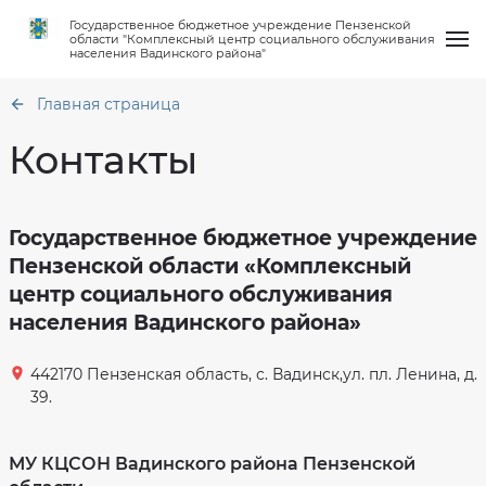
Государственное бюджетное учреждение Пензенской
области "Комплексный центр социального обслуживания
населения Вадинского района"
Главная страница
Контакты
О нас
Государственное бюджетное учреждение
Общая
информация
Пензенской области «Комплексный
Услуги
Структура
Сведения
центр социального обслуживания
организации
по
объему
населения Вадинского района»
Работа клубов
Материально
предоставленных
техническое
услуг
обеспечение
и
численности
Новости
442170 Пензенская область, с. Вадинск,ул. пл. Ленина, д.
получателей
Финансово-
по
хозяйственная
39.
отделениям.
деятельность
По
Вопрос-ответ
состоянию
Сведения
на
о
01.07
проверках
МУ КЦСОН Вадинского района Пензенской
за
Контакты
1